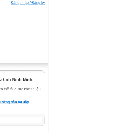
Đăng nhập / Đăng ký
 tỉnh Ninh Bình.
 thể tải được các tư liệu
ướng dẫn tại đây