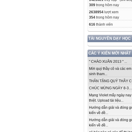
309
trong hôm nay
2638954
lượt xem
354
trong hôm nay
616
thành viên
TÀI NGUYÊN DẠY HỌC
CÁC Ý KIẾN MỚI NHẤT
" CHÀO XUÂN 2013 " ...
Mời quý thầy cô và các em
sinh tham...
THÂN TẶNG QUÝ THẦY CÔ.
CHÚC MỪNG NGÀY 8-3...
Mạng Violet mấy ngày nay
thiệt. Upload tài liệu...
Hướng dẫn giải và đóng g
kiến về đề...
Hướng dẫn giải và đóng g
kiến về đề...