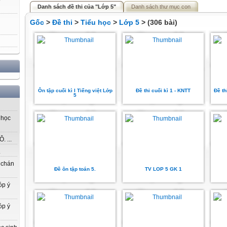
Danh sách đề thi của "Lớp 5"
Danh sách thư mục con
Gốc
>
Đề thi
>
Tiểu học
>
Lớp 5
> (306 bài)
Ôn tập cuối kì I Tiếng việt Lớp
Đề thi cuối kì 1 - KNTT
Đề thi
5
 học
 ...
.
 chán
Đề ôn tập toán 5.
TV LOP 5 GK 1
óp ý
óp ý