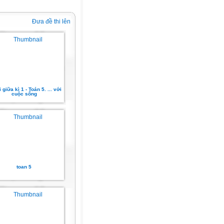
Đưa đề thi lên
 giữa kì 1 - Toán 5. ... với
cuộc sống
toan 5