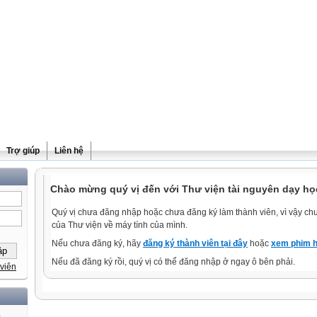
Trợ giúp
Liên hệ
Chào mừng quý vị đến với Thư viện tài nguyên dạy học
Quý vị chưa đăng nhập hoặc chưa đăng ký làm thành viên, vì vậy chưa
của Thư viện về máy tính của mình.
Nếu chưa đăng ký, hãy
đăng ký thành viên tại đây
hoặc
xem phim h
Nếu đã đăng ký rồi, quý vị có thể đăng nhập ở ngay ô bên phải.
viên
)