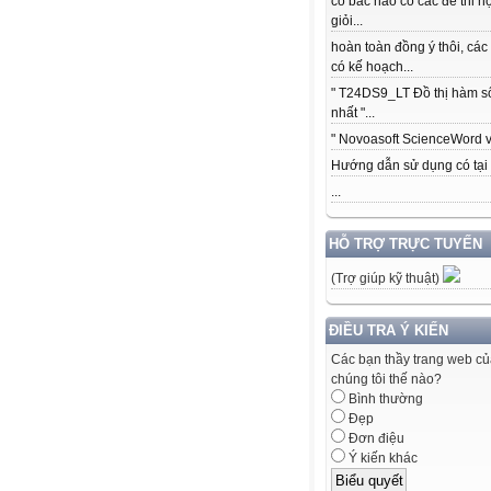
có bác nào có các để thi h
giỏi...
hoàn toàn đồng ý thôi, các
có kế hoạch...
" T24DS9_LT Đồ thị hàm s
nhất "...
" Novoasoft ScienceWord v5
Hướng dẫn sử dụng có tại .
...
HỖ TRỢ TRỰC TUYẾN
(Trợ giúp kỹ thuật)
ĐIỀU TRA Ý KIẾN
Các bạn thầy trang web c
chúng tôi thế nào?
Bình thường
Đẹp
Đơn điệu
Ý kiến khác