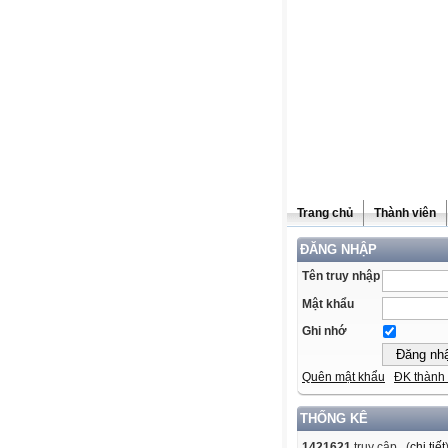
Trang chủ
Thành viên
ĐĂNG NHẬP
Tên truy nhập
Mật khẩu
Ghi nhớ
Quên mật khẩu
ĐK thành 
THỐNG KÊ
1421621
truy cập (
chi tiết