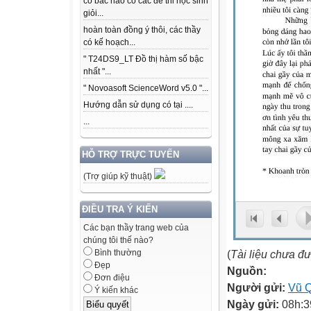
có bác nào có các để thi học sinh
giỏi...
hoàn toàn đồng ý thôi, các thầy
có kế hoạch...
" T24DS9_LT Đồ thị hàm số bậc
nhất "...
" Novoasoft ScienceWord v5.0 "...
Hướng dẫn sử dụng có tại ....
...
HỖ TRỢ TRỰC TUYẾN
(Trợ giúp kỹ thuật)
ĐIỀU TRA Ý KIẾN
Các bạn thầy trang web của
chúng tôi thế nào?
(
Tài liệu chưa đ
Bình thường
Đẹp
Nguồn:
Đơn điệu
Người gửi:
Vũ 
Ý kiến khác
Ngày gửi:
08h:3