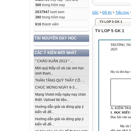
366
trong hôm nay
2637947
lượt xem
Gốc
>
Đề thi
>
Tiểu học
380
trong hôm nay
TV LOP 5 GK 1
616
thành viên
TV LOP 5 GK 1
TÀI NGUYÊN DẠY HỌC
CÁC Ý KIẾN MỚI NHẤT
" CHÀO XUÂN 2013 " ...
Mời quý thầy cô và các em học
sinh tham...
THÂN TẶNG QUÝ THẦY CÔ. ...
CHÚC MỪNG NGÀY 8-3....
Mạng Violet mấy ngày nay chán
thiệt. Upload tài liệu...
Hướng dẫn giải và đóng góp ý
kiến về đề...
Hướng dẫn giải và đóng góp ý
kiến về đề...