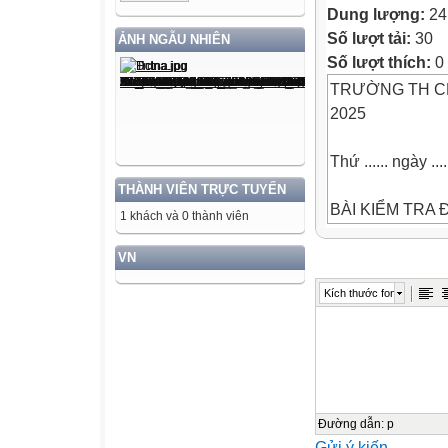
Dung lượng:
24
Số lượt tải:
30
ẢNH NGẪU NHIÊN
Số lượt thích:
0
TRƯỜNG TH C
2025
Thứ ...... ngày ...
THÀNH VIÊN TRỰC TUYẾN
BÀI KIỂM TRA Đ
1 khách và 0 thành viên
Năm học: 2025 -
MÔN: TIẾNG VIỆ
VN
Họ và tên h
Kích thước font
Điểm
Nhận xét của giá
A. KIỂM TRA ĐỌ
I. ĐỌC HIỂU: (7 
Đường dẫn
:
p
Gửi ý kiến