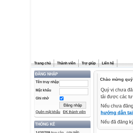
Trang chủ
Thành viên
Trợ giúp
Liên hệ
ĐĂNG NHẬP
Chào mừng quý v
Tên truy nhập
Quý vị chưa đă
Mật khẩu
tải được các tư
Ghi nhớ
Nếu chưa đăng
Quên mật khẩu
ĐK thành viên
hướng dẫn tại
Nếu đã đăng ký 
THỐNG KÊ
1420709
truy cập (
chi tiết
)