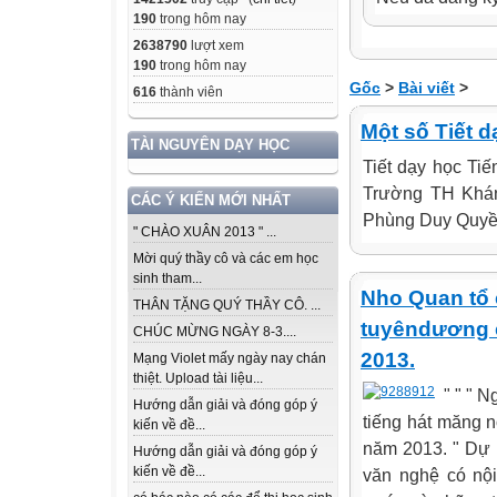
190
trong hôm nay
2638790
lượt xem
190
trong hôm nay
Gốc
>
Bài viết
>
616
thành viên
Một số Tiết 
TÀI NGUYÊN DẠY HỌC
Tiết dạy học Ti
Trường TH Khánh
CÁC Ý KIẾN MỚI NHẤT
Phùng Duy Quyền
" CHÀO XUÂN 2013 " ...
Mời quý thầy cô và các em học
sinh tham...
Nho Quan tổ 
THÂN TẶNG QUÝ THẦY CÔ. ...
tuyêndương c
CHÚC MỪNG NGÀY 8-3....
2013.
Mạng Violet mấy ngày nay chán
thiệt. Upload tài liệu...
" " " 
Hướng dẫn giải và đóng góp ý
tiếng hát măng 
kiến về đề...
năm 2013. " Dự li
Hướng dẫn giải và đóng góp ý
kiến về đề...
văn nghệ có nô