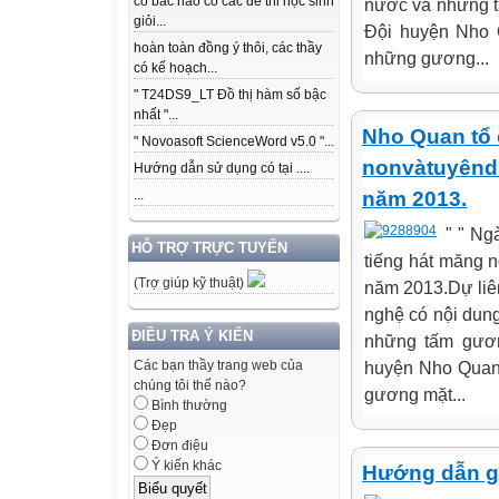
có bác nào có các để thi học sinh
nước và những t
giỏi...
Đội huyện Nho Q
hoàn toàn đồng ý thôi, các thầy
những gương...
có kế hoạch...
" T24DS9_LT Đồ thị hàm số bậc
nhất "...
Nho Quan tổ 
" Novoasoft ScienceWord v5.0 "...
nonvàtuyêndư
Hướng dẫn sử dụng có tại ....
năm 2013.
...
" " Ng
HỖ TRỢ TRỰC TUYẾN
tiếng hát măng 
(Trợ giúp kỹ thuật)
năm 2013.Dự liên 
nghệ có nội du
ĐIỀU TRA Ý KIẾN
những tấm gương
huyện Nho Quan 
Các bạn thầy trang web của
chúng tôi thế nào?
gương mặt...
Bình thường
Đẹp
Đơn điệu
Ý kiến khác
Hướng dẫn gi