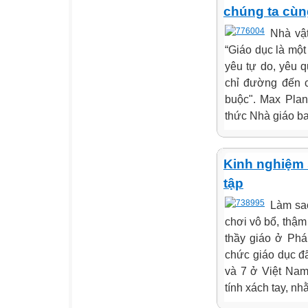
chúng ta cùn
Nhà vật
“Giáo dục là một
yêu tự do, yêu 
chỉ đường đến c
buộc". Max Plan
thức Nhà giáo bao
Kinh nghiệm 
tập
Làm sao
chơi vô bổ, thậm
thầy giáo ở Phá
chức giáo dục đ
và 7 ở Việt Nam
tính xách tay, nh