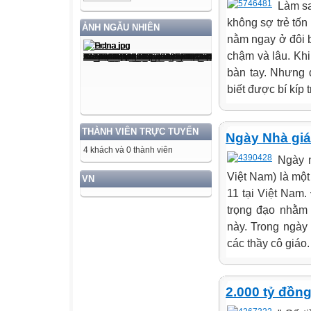
Làm sa
không sợ trẻ tốn
ẢNH NGẪU NHIÊN
nằm ngay ở đôi b
chậm và lâu. Khi
bàn tay. Nhưng 
biết được bí kíp 
THÀNH VIÊN TRỰC TUYẾN
Ngày Nhà giá
4 khách và 0 thành viên
Ngày 
Việt Nam) là mộ
VN
11 tại Việt Nam.
trọng đạo nhằm 
này. Trong ngày
các thầy cô giáo
2.000 tỷ đồn