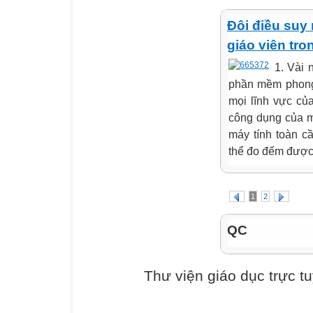
Đôi điều suy
giáo viên tro
1. Vài 
phần mềm phong 
mọi lĩnh vực củ
công dụng của m
máy tính toàn c
thể đo đếm được.
1
2
QC
Thư viện giáo dục trực t