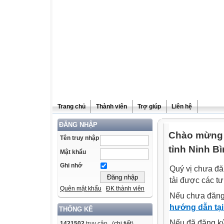
Trang chủ
Thành viên
Trợ giúp
Liên hệ
ĐĂNG NHẬP
Chào mừng q
Tên truy nhập
tỉnh Ninh Bì
Mật khẩu
Ghi nhớ
Quý vị chưa đă
tải được các tư
Quên mật khẩu
ĐK thành viên
Nếu chưa đăng
hướng dẫn tại
THỐNG KÊ
Nếu đã đăng ký 
1421502
truy cập (
chi tiết
)