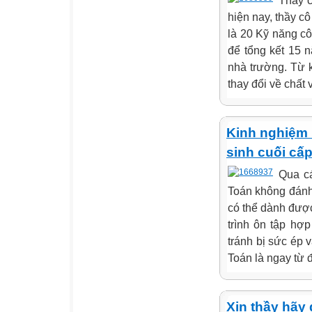
Thầy c
hiện nay, thầy c
là 20 Kỹ năng cô
để tổng kết 15 
nhà trường. Từ k
thay đổi về chất 
Kinh nghiệm 
sinh cuối cấ
Qua cá
Toán không đánh
có thể dành đượ
trình ôn tập hợp
tránh bị sức ép 
Toán là ngay từ 
Xin thầy hãy 