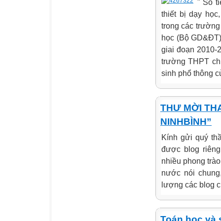
" Số t
thiết bị dạy học
trong các trườn
học (Bộ GD&ĐT) 
giai đoạn 2010-2
trường THPT chu
sinh phổ thông củ
THƯ MỜI TH
NINHBÌNH”
Kính gửi quý thầ
được blog riêng
nhiều phong trào
nước nói chung,
lượng các blog c
Toán học và 