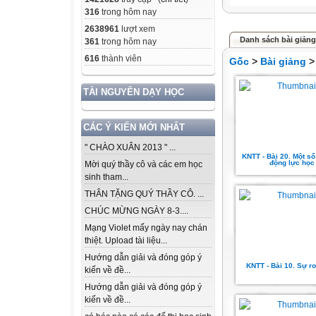
316
trong hôm nay
2638961
lượt xem
Danh sách bài giản
361
trong hôm nay
616
thành viên
Gốc
>
Bài giảng
TÀI NGUYÊN DẠY HỌC
CÁC Ý KIẾN MỚI NHẤT
" CHÀO XUÂN 2013 " ...
KNTT - Bài 20. Một số 
động lực học
Mời quý thầy cô và các em học
sinh tham...
THÂN TẶNG QUÝ THẦY CÔ. ...
CHÚC MỪNG NGÀY 8-3....
Mạng Violet mấy ngày nay chán
thiệt. Upload tài liệu...
Hướng dẫn giải và đóng góp ý
KNTT - Bài 10. Sự rơ
kiến về đề...
Hướng dẫn giải và đóng góp ý
kiến về đề...