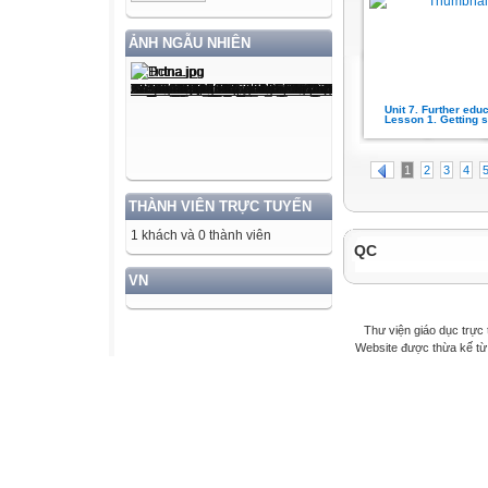
ẢNH NGẪU NHIÊN
Unit 7. Further educ
Lesson 1. Getting s
1
2
3
4
THÀNH VIÊN TRỰC TUYẾN
1 khách và 0 thành viên
QC
VN
Thư viện giáo dục trực 
Website được thừa kế t