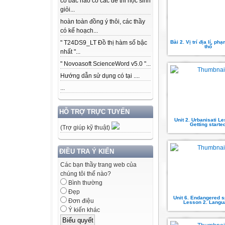
có bác nào có các để thi học sinh
giỏi...
hoàn toàn đồng ý thôi, các thầy
có kế hoạch...
Bài 2. Vị trí địa lí, ph
" T24DS9_LT Đồ thị hàm số bậc
thổ
nhất "...
" Novoasoft ScienceWord v5.0 "...
Hướng dẫn sử dụng có tại ....
...
HỖ TRỢ TRỰC TUYẾN
Unit 2. Urbanisati Le
Getting starte
(Trợ giúp kỹ thuật)
ĐIỀU TRA Ý KIẾN
Các bạn thầy trang web của
chúng tôi thế nào?
Bình thường
Đẹp
Unit 6. Endangered s
Đơn điệu
Lesson 2. Langu
Ý kiến khác