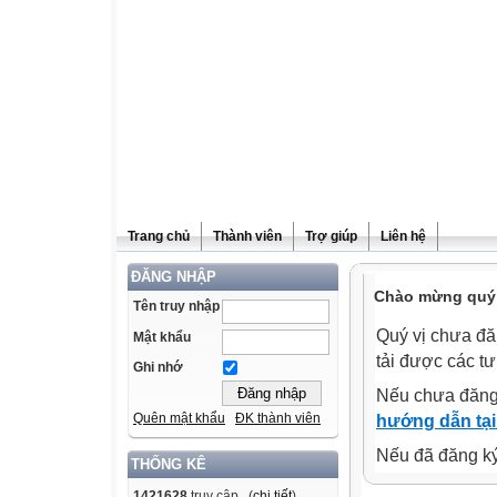
Trang chủ
Thành viên
Trợ giúp
Liên hệ
ĐĂNG NHẬP
Chào mừng quý v
Tên truy nhập
Quý vị chưa đă
Mật khẩu
tải được các tư
Ghi nhớ
Nếu chưa đăng
Quên mật khẩu
ĐK thành viên
hướng dẫn tại
Nếu đã đăng ký 
THỐNG KÊ
1421628
truy cập (
chi tiết
)