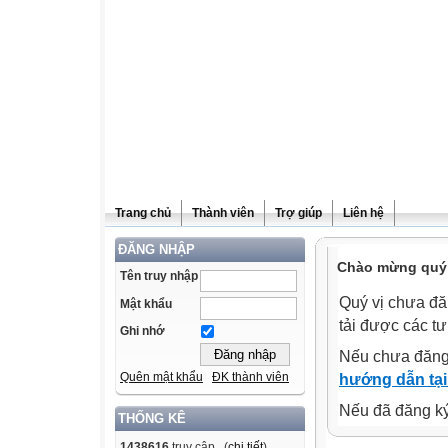
Trang chủ
Thành viên
Trợ giúp
Liên hệ
ĐĂNG NHẬP
Chào mừng quý v
Tên truy nhập
Quý vị chưa đă
Mật khẩu
tải được các tư
Ghi nhớ
Nếu chưa đăng
Quên mật khẩu
ĐK thành viên
hướng dẫn tại
Nếu đã đăng ký 
THỐNG KÊ
1438616
truy cập (
chi tiết
)