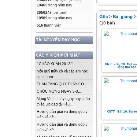
10465
trong hôm nay
2656248
lượt xem
Gốc
>
Bài giảng
10589
trong hôm nay
(10 bài)
616
thành viên
TÀI NGUYÊN DẠY HỌC
CÁC Ý KIẾN MỚI NHẤT
" CHÀO XUÂN 2013 " ...
KNTT - Bài 20. Một số 
động lực học
Mời quý thầy cô và các em học
sinh tham...
THÂN TẶNG QUÝ THẦY CÔ. ...
CHÚC MỪNG NGÀY 8-3....
Mạng Violet mấy ngày nay chán
thiệt. Upload tài liệu...
Hướng dẫn giải và đóng góp ý
KNTT - Bài 10. Sự rơ
kiến về đề...
Hướng dẫn giải và đóng góp ý
kiến về đề...