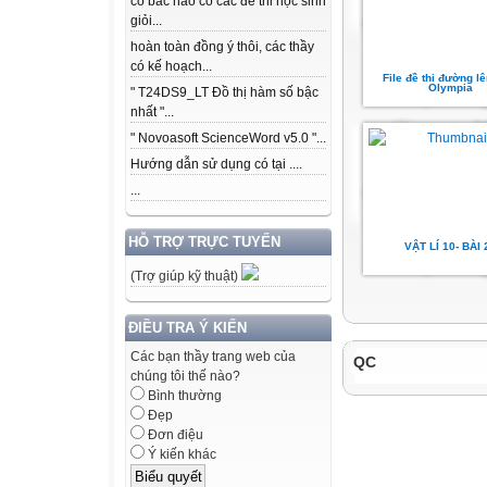
có bác nào có các để thi học sinh
giỏi...
hoàn toàn đồng ý thôi, các thầy
có kế hoạch...
File đề thi đường lê
Olympia
" T24DS9_LT Đồ thị hàm số bậc
nhất "...
" Novoasoft ScienceWord v5.0 "...
Hướng dẫn sử dụng có tại ....
...
HỖ TRỢ TRỰC TUYẾN
VẬT LÍ 10- BÀI 
(Trợ giúp kỹ thuật)
ĐIỀU TRA Ý KIẾN
Các bạn thầy trang web của
QC
chúng tôi thế nào?
Bình thường
Đẹp
Đơn điệu
Ý kiến khác